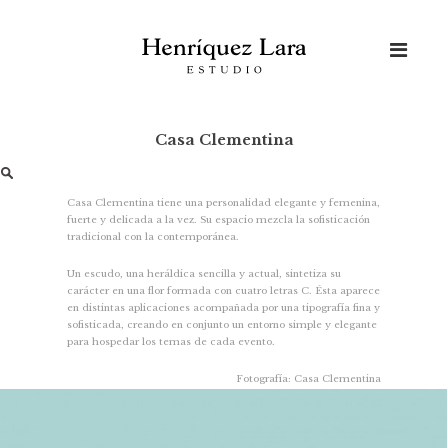
Skip
to
content
Casa Clementina
Buscar:
Casa Clementina tiene una personalidad elegante y femenina,
fuerte y delicada a la vez. Su espacio mezcla la sofisticación
tradicional con la contemporánea.
Un escudo, una heráldica sencilla y actual, sintetiza su
carácter en una flor formada con cuatro letras C. Ésta aparece
en distintas aplicaciones acompañada por una tipografía fina y
sofisticada, creando en conjunto un entorno simple y elegante
para hospedar los temas de cada evento.
Fotografía: Casa Clementina
Esta entrada también está disponible en:
Inglés