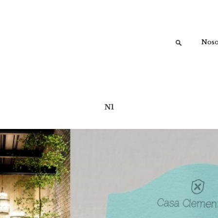
Buscar:
Noso
N1