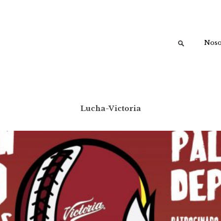
Buscar:
Noso
Lucha-Victoria