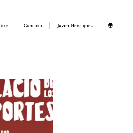
tros
Contacto
Javier Henríquez