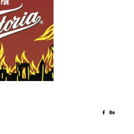
Naveg
de
entrad