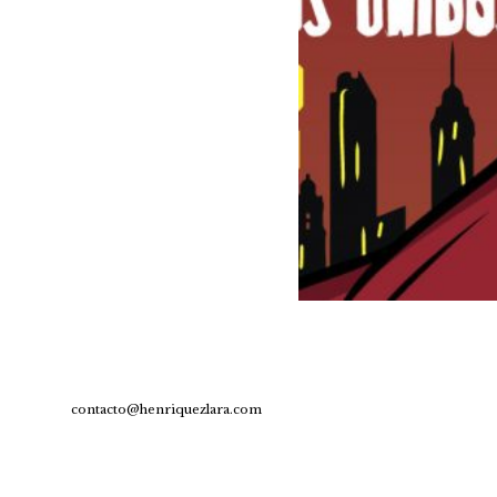
contacto@henriquezlara.com