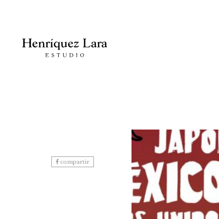
Skip
to
content
compartir